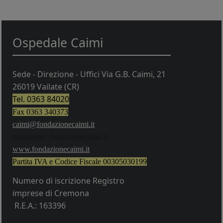
Ospedale Caimi
Sede - Direzione - Uffici Via G.B. Caimi, 21
26019 Vailate (CR)
Tel. 0363 84020
Fax 0363 340373
caimi@fondazionecaimi.it
caimi@pec.fondazionecaimi.it
w
ww.fondazionecaimi.it
Partita IVA e Codice Fiscale
00305030199
Numero di iscrizione Registro
imprese di Cremona
R.E.A.: 163396