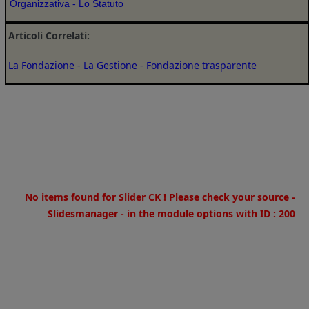
Organizzativa
-
Lo Statuto
Articoli Correlati:
La Fondazione
-
La Gestione
-
Fondazione trasparente
Warning
: Invalid argument supplied for foreach() in
/home/u973180269/domains/fondazioneospedalecaimionlus.it
on line
30
No items found for Slider CK ! Please check your source -
Slidesmanager - in the module options with ID : 200