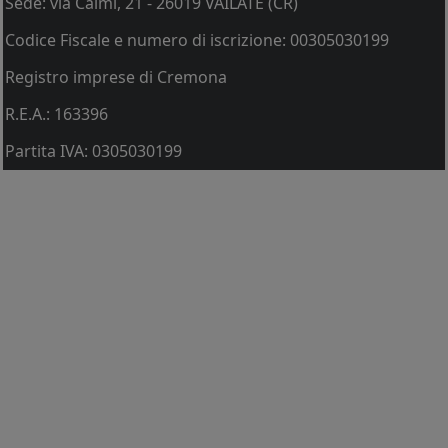
Sede: via Caimi, 21 - 26019 VAILATE (CR)
Codice Fiscale e numero di iscrizione: 00305030199
Registro imprese di Cremona
R.E.A.: 163396
Partita IVA: 0305030199