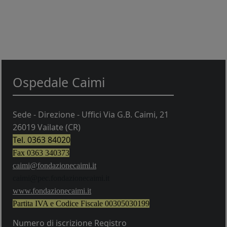
Ospedale Caimi
Sede - Direzione - Uffici Via G.B. Caimi, 21
26019 Vailate (CR)
Tel. 0363 84020
Fax 0363 340373
caimi@fondazionecaimi.it
caimi@pec.fondazionecaimi.it
w
ww.fondazionecaimi.it
Partita IVA e Codice Fiscale
00305030199
Numero di iscrizione Registro