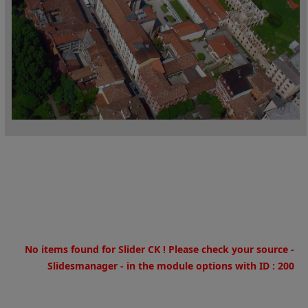
Warning
: Invalid argument supplied for foreach() in
/home/u973180269/domains/fondazioneospedalecaimionlus.it
on line
30
No items found for Slider CK ! Please check your source -
Slidesmanager - in the module options with ID : 200