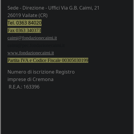
Sede - Direzione - Uffici Via G.B. Caimi, 21
26019 Vailate (CR)
Tel. 0363 84020
Fax 0363 340373
caimi@fondazionecaimi.it
caimi@pec.fondazionecaimi.it
w
ww.fondazionecaimi.it
Partita IVA e Codice Fiscale
00305030199
Numero di iscrizione Registro
imprese di Cremona
R.E.A.: 163396