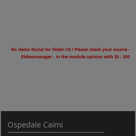
Warning
: Invalid argument supplied for foreach() in
/home/u973180269/domains/fondazioneospedalecaimionlus.it
on line
30
No items found for Slider CK ! Please check your source -
Slidesmanager - in the module options with ID : 200
Ospedale Caimi