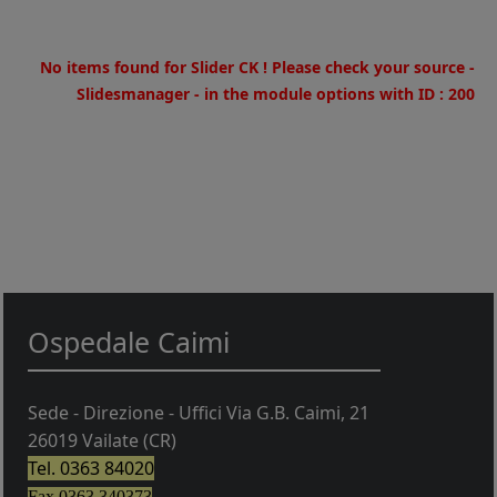
/home/u973180269/domains/fondazioneospedalecaimionlus.it
on line
30
No items found for Slider CK ! Please check your source -
Slidesmanager - in the module options with ID : 200
Ospedale Caimi
Sede - Direzione - Uffici Via G.B. Caimi, 21
26019 Vailate (CR)
Tel. 0363 84020
Fax 0363 340373