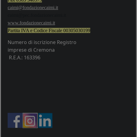
caimi@fondazionecaimi.it
caimi@pec.fondazionecaimi.it
w
ww.fondazionecaimi.it
Partita IVA e Codice Fiscale
00305030199
Numero di iscrizione Registro
imprese di Cremona
R.E.A.: 163396