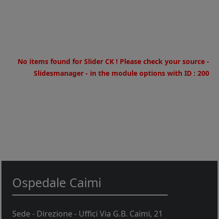
Warning
: Invalid argument supplied for foreach() in
/home/u973180269/domains/fondazioneospedalecaimionlus.it
on line
30
No items found for Slider CK ! Please check your source -
Slidesmanager - in the module options with ID : 200
Ospedale Caimi
Sede - Direzione - Uffici Via G.B. Caimi, 21