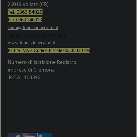
26019 Vailate (CR)
Tel. 0363 84020
Fax 0363 340373
caimi@fondazionecaimi.it
caimi@pec.fondazionecaimi.it
w
ww.fondazionecaimi.it
Partita IVA e Codice Fiscale
00305030199
Numero di iscrizione Registro
imprese di Cremona
R.E.A.: 163396