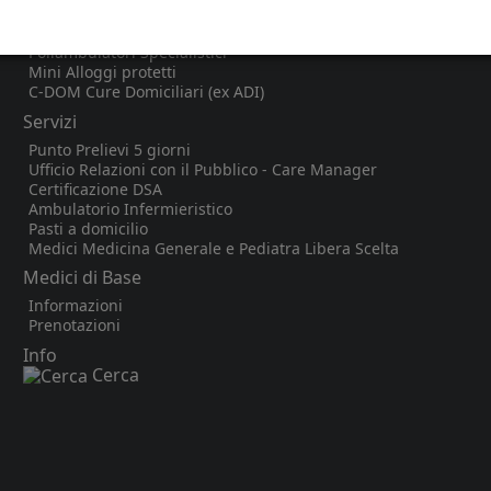
CIR Cure Intermedie Residenziali
CDI Centro Diurno Integrato
Poliambulatori Specialistici
Mini Alloggi protetti
C-DOM Cure Domiciliari (ex ADI)
Servizi
Punto Prelievi 5 giorni
Ufficio Relazioni con il Pubblico - Care Manager
Certificazione DSA
Ambulatorio Infermieristico
Pasti a domicilio
Medici Medicina Generale e Pediatra Libera Scelta
Medici di Base
Informazioni
Prenotazioni
Info
Cerca