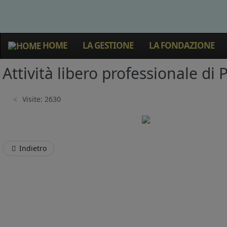
HOME
LA GESTIONE
LA FONDAZIONE
Attività libero professionale di
Visite: 2630
Indietro
/home/u973180269/domains/fondazio