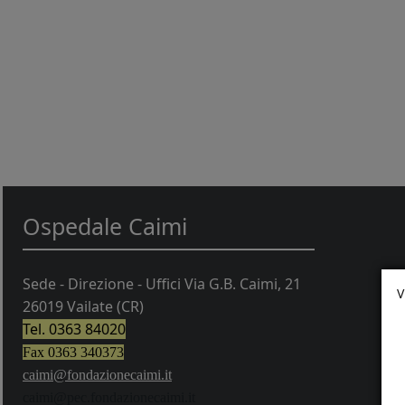
Ospedale Caimi
Sede - Direzione - Uffici Via G.B. Caimi, 21
V
26019 Vailate (CR)
Tel. 0363 84020
Fax 0363 340373
caimi@fondazionecaimi.it
caimi@pec.fondazionecaimi.it