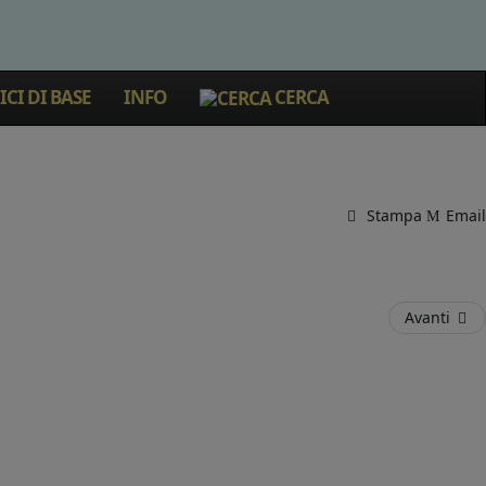
CI DI BASE
INFO
CERCA
Stampa
Email
Avanti
Warning
: Invalid argument supplied for foreach() in
ts/com_sliderck/helpers/source/slidesmanager.php
on line
30