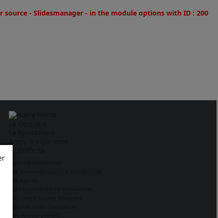
r source - Slidesmanager - in the module options with ID : 200
Home
La Gestione
La Fondazione
Amm. trasparente
U. d'offerta
er
Servizi Ambulatoriali
RSA Residenza Sanitaria Assistenziale
RSA Aperta
CIR Cure Intermedie Residenziali
CDI Centro Diurno Integrato
Poliambulatori Specialistici
Mini Alloggi protetti