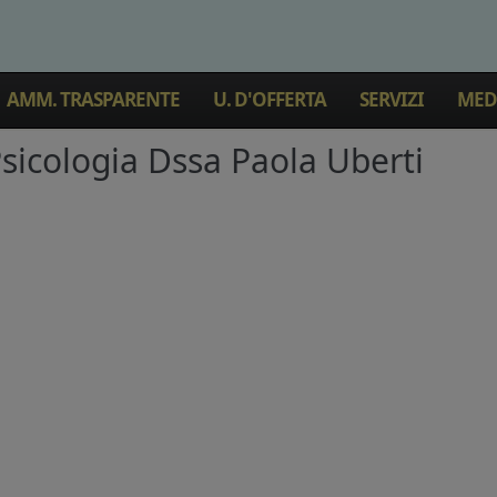
AMM. TRASPARENTE
U. D'OFFERTA
SERVIZI
MEDI
 Psicologia Dssa Paola Uberti
neospedalecaimionlus.it/public_html/administrator/componen