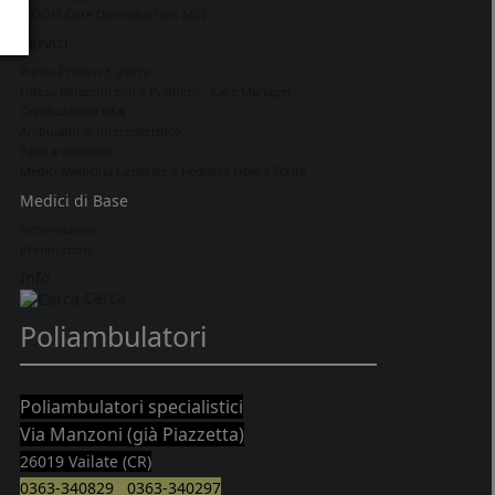
C-DOM Cure Domiciliari (ex ADI)
Servizi
Punto Prelievi 5 giorni
Ufficio Relazioni con il Pubblico - Care Manager
Certificazione DSA
Ambulatorio Infermieristico
Pasti a domicilio
Medici Medicina Generale e Pediatra Libera Scelta
Medici di Base
Informazioni
Prenotazioni
Info
Cerca
Poliambulatori
Poliambulatori specialistici
Via Manzoni (già Piazzetta)
26019 Vailate (CR)
0363-340829 0363-340297