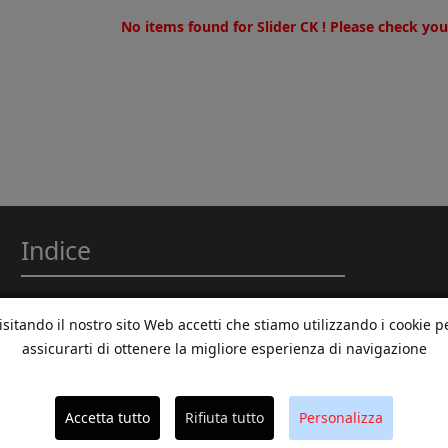
No items found for Slider CK ! Please check you
Indice
Home
isitando il nostro sito Web accetti che stiamo utilizzando i cookie p
La Gestione
La Fondazione
assicurarti di ottenere la migliore esperienza di navigazione
Amm. trasparente
U. d'offerta
Servizi Ambulatoriali
Accetta tutto
Rifiuta tutto
Personalizza
RSA Residenza Sanitaria Assistenziale
RSA Aperta