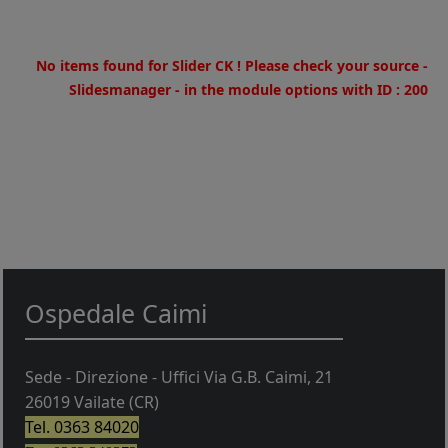
/home/u973180269/domains/fondazioneospedalecaimionlus.it
on line
30
No items found for Slider CK ! Please check your source -
Slidesmanager - in the module options with ID : 200
Ospedale Caimi
Sede - Direzione - Uffici Via G.B. Caimi, 21
26019 Vailate (CR)
Tel. 0363 84020