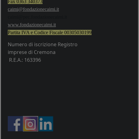
Fax 0363 340373
caimi@fondazionecaimi.it
caimi@pec.fondazionecaimi.it
w
ww.fondazionecaimi.it
Partita IVA e Codice Fiscale
00305030199
Numero di iscrizione Registro
imprese di Cremona
R.E.A.: 163396